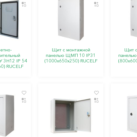
етно-
Щит с монтажной
Щит с
ительный
панелью ЩМП 10 IP31
панелью
 3Н12 IP 54
(1000х650х250) RUCELF
(800х60
60) RUCELF