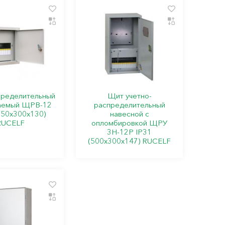
ределительный
Щит учетно-
аемый ЩРВ-12
распределительный
250х300х130)
навесной с
RUCELF
опломбировкой ЩРУ
3Н-12Р IP31
(500х300х147) RUCELF