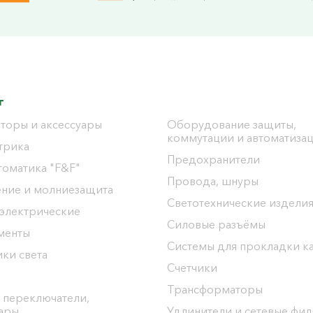
г
торы и аксессуары
Оборудование защиты,
коммутации и автоматиза
трика
Предохранители
томатика "F&F"
Провода, шнуры
ение и молниезащита
Светотехнические издели
 электрические
Силовые разъёмы
менты
Системы для прокладки к
ки света
Счетчики
Трансформаторы
 переключатели,
уары
Удлинители и сетевые фи