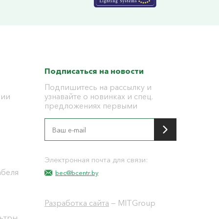
Подписаться на новости
Подпишитесь на рассылку и
ции
узнавайте о новинках и спец.
предложениях первыми
я
Электронная почта для связи:
абеля
bec@bcentr.by
Разработка сайта
— MITGroup
льтры