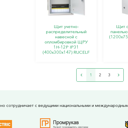
Щит учетно-
Щит с
распределительный
панелью
навесной с
(1200х75
опломбировкой ЩРУ
1Н-12Р IP31
(400х300х147) RUCELF
1
2
3
но сотрудничает с ведущими национальными и международны