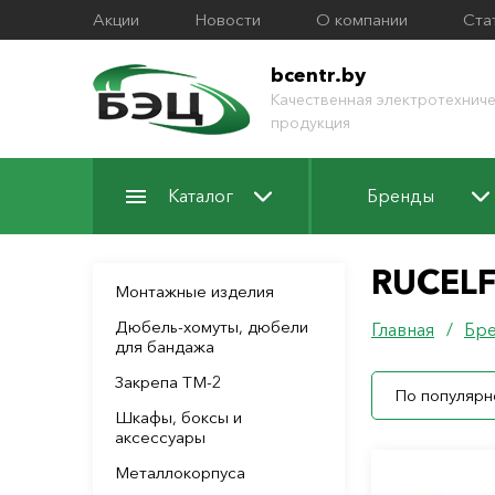
Акции
Новости
О компании
Ста
bcentr.by
Качественная электротехниче
продукция
Каталог
Бренды
RUCEL
Монтажные изделия
Дюбель-хомуты, дюбели
Главная
/
Бр
для бандажа
Закрепа ТМ-2
По популярн
Шкафы, боксы и
аксессуары
Металлокорпуса