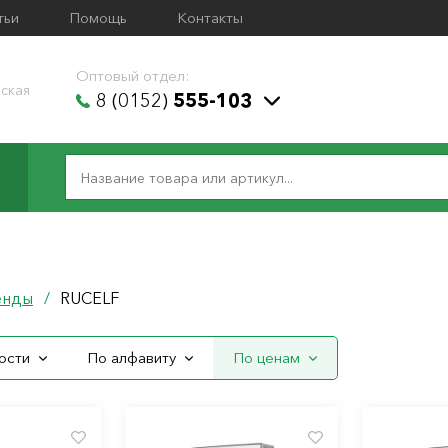
тьи
Помощь
Контакты
Оптовый отдел:
ская
8 (0152)
555-103
F
енды
/
RUCELF
ости
По алфавиту
По ценам