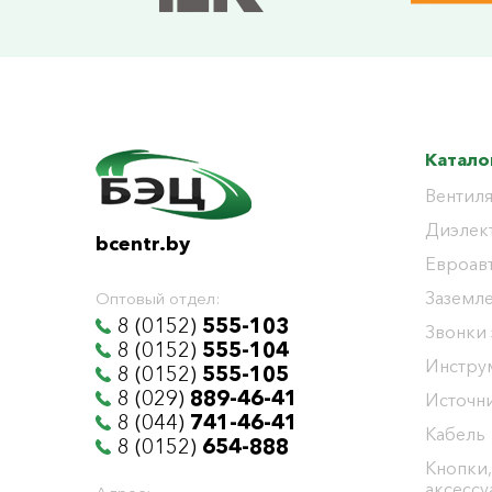
Катало
Вентиля
Диэлек
bcentr.by
Евроав
Заземл
Оптовый отдел:
8 (0152)
555-103
Звонки
8 (0152)
555-104
Инстру
8 (0152)
555-105
8 (029)
889-46-41
Источни
8 (044)
741-46-41
Кабель
8 (0152)
654-888
Кнопки,
аксесс