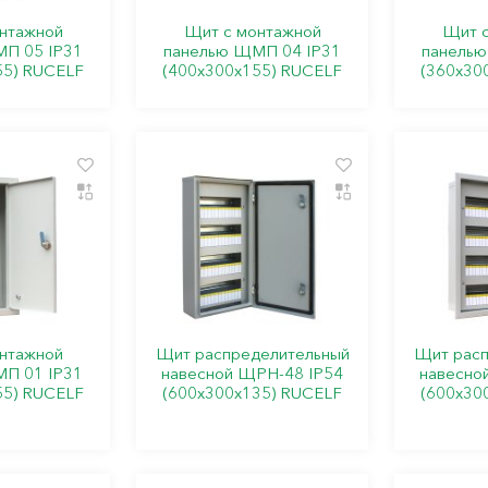
нтажной
Щит с монтажной
Щит с
П 05 IP31
панелью ЩМП 04 IP31
панелью
55) RUCELF
(400х300х155) RUCELF
(360х30
нтажной
Щит распределительный
Щит расп
П 01 IP31
навесной ЩРН-48 IP54
навесно
55) RUCELF
(600х300х135) RUCELF
(600х30