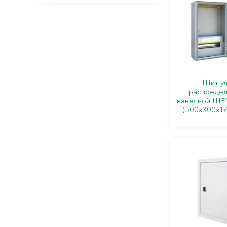
Щит уч
распредел
навесной ЩРУ
(500х300х1