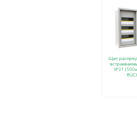
Щит распред
встраиваем
IP31 (500
RUC