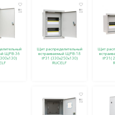
елительный
Щит распределительный
Щит расп
ый ЩРВ-36
встраиваемый ЩРВ-18
встраив
х300х130)
IP31 (330х250х130)
IP31( 
ELF
RUCELF