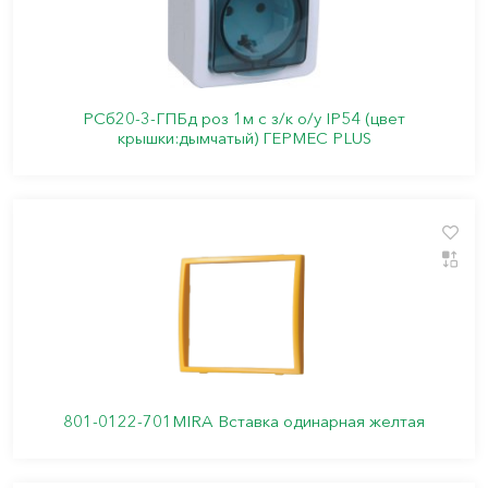
РСб20-3-ГПБд роз 1м с з/к о/у IP54 (цвет
крышки:дымчатый) ГЕРМЕС PLUS
801-0122-701MIRA Вставка одинарная желтая