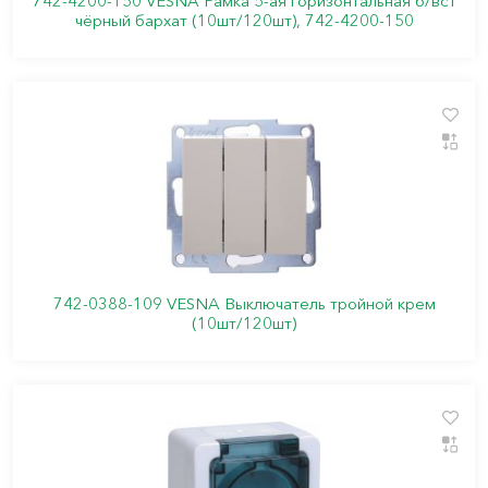
742-4200-150 VESNA Рамка 5-ая горизонтальная б/вст
чёрный бархат (10шт/120шт), 742-4200-150
742-0388-109 VESNA Выключатель тройной крем
(10шт/120шт)