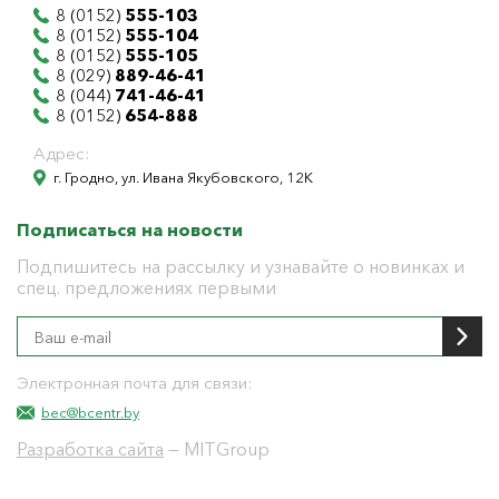
8 (0152)
555-103
8 (0152)
555-104
8 (0152)
555-105
8 (029)
889-46-41
8 (044)
741-46-41
8 (0152)
654-888
Адрес:
г. Гродно, ул. Ивана Якубовского, 12К
Подписаться на новости
Подпишитесь на рассылку и узнавайте о новинках и
спец. предложениях первыми
Электронная почта для связи:
bec@bcentr.by
Разработка сайта
— MITGroup
Общество с ограниченной ответственностью