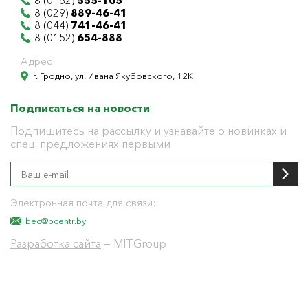
8 (0152)
555-105
8 (029)
889-46-41
8 (044)
741-46-41
8 (0152)
654-888
Адрес:
г. Гродно, ул. Ивана Якубовского, 12К
Подписаться на новости
Подпишитесь на рассылку и узнавайте о новинках и
спец. предложениях первыми
Электронная почта для связи:
bec@bcentr.by
Разработка сайта
— MITGroup
Общество с ограниченной ответственностью
"БелЭнергоЦентр"
Юридический адрес г. Гродно ул. И.Якубовского 12 к
тел: 8(0152) 555-104