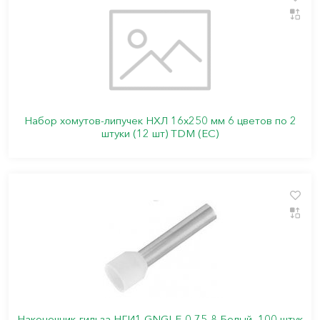
Набор хомутов-липучек НХЛ 16х250 мм 6 цветов по 2
штуки (12 шт) TDM (ЕС)
Наконечник-гильза НГИ1 GNGI-E-0,75-8 Белый, 100 штук