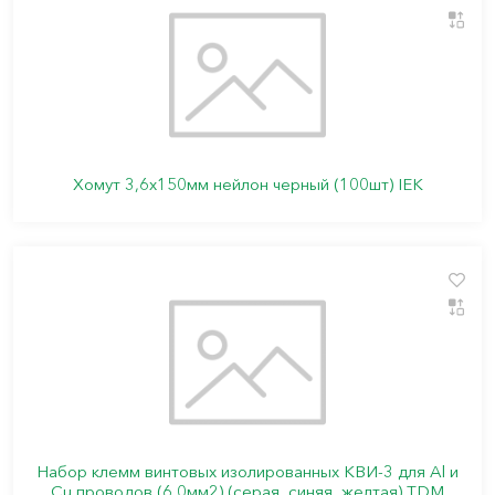
Хомут 3,6х150мм нейлон черный (100шт) IEK
Набор клемм винтовых изолированных КВИ-3 для Al и
Cu проводов (6,0мм2) (серая, синяя, желтая) TDM