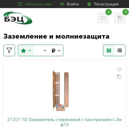
Написать нам
Войти
Регистрация
0
0
Заземление и молниезащита
21301 TD Заземлитель стержневой c заострением L-3м
ф16