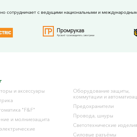
но сотрудничает с ведущими национальными и международны
г
торы и аксессуары
Оборудование защиты,
коммутации и автоматиза
трика
Предохранители
томатика "F&F"
Провода, шнуры
ение и молниезащита
Светотехнические издели
 электрические
Силовые разъёмы