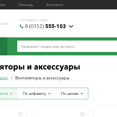
тьи
Помощь
Контакты
Оптовый отдел:
ская
8 (0152)
555-103
яторы и аксессуары
алог
/
Вентиляторы и аксессуары
ости
По алфавиту
По ценам