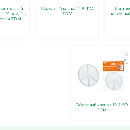
настольный
Обратный клапан 100 КО
Вентил
н" D15см, 15
TDM
настенны
 белый TDM
Обратный клапан 150 КО
TDM