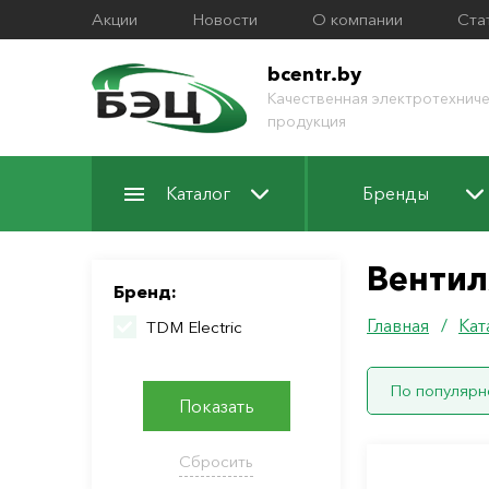
Акции
Новости
О компании
Ста
bcentr.by
Качественная электротехниче
продукция
Каталог
Бренды
Вентил
Бренд:
Главная
/
Кат
TDM Electric
По популярн
Показать
Сбросить