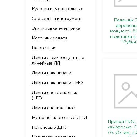
Рулетки измерительные
Слесарный инструмент
Паяльник 
деревянна
Экипировка электрика
мощность 80
подставка в
Источники света
"Рубин
Галогенные
Лампы люминесцентные
линейные ЛЛ
Лампы накаливания
Лампы накаливания МО
Лампы светодиодные
(LED)
Лампы специальные
Металлогалогенные ДРИ
Припой ПОС 6
канифолью, 
Натриевые ДНаТ
76, Ø2 мм, 20
Неинтегрированные