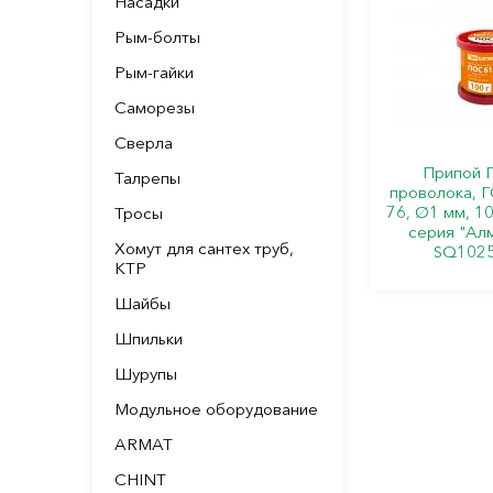
Насадки
Рым-болты
Рым-гайки
Саморезы
Сверла
Припой 
Талрепы
проволока, 
76, Ø1 мм, 10
Тросы
серия "Ал
Хомут для сантех труб,
SQ1025
КТР
Шайбы
Шпильки
Шурупы
Модульное оборудование
ARMAT
CHINT