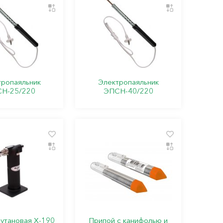
тропаяльник
Электропаяльник
Н-25/220
ЭПСН-40/220
бутановая X-190
Припой с канифолью и