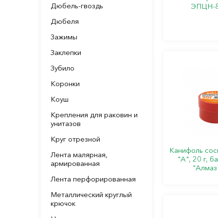
Дюбель-гвоздь
ЭПЦН-8
Дюбеля
Зажимы
Заклепки
Зубило
Коронки
Коуш
Крепления для раковин и
унитазов
Круг отрезной
Канифоль сос
Лента малярная,
"А", 20 г, б
армированная
"Алмаз
Лента перфорированная
Металлический круглый
крючок