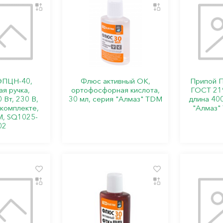
ЭПЦН-40,
Флюс активный ОК,
Припой П
я ручка,
ортофосфорная кислота,
ГОСТ 21
 Вт, 230 В,
30 мл, серия "Алмаз" TDM
длина 400
 комплекте,
"Алмаз"
M, SQ1025-
02