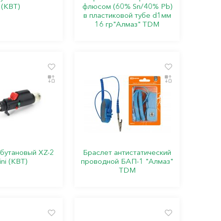
(КВТ)
флюсом (60% Sn/40% Pb)
в пластиковой тубе d1мм
16 гр"Алмаз" TDM
 бутановый XZ-2
Браслет антистатический
ni (КВТ)
проводной БАП-1 "Алмаз"
TDM