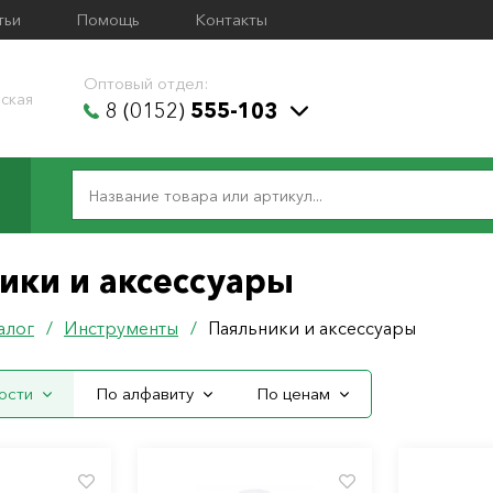
тьи
Помощь
Контакты
Оптовый отдел:
ская
8 (0152)
555-103
ики и аксессуары
алог
/
Инструменты
/
Паяльники и аксессуары
ости
По алфавиту
По ценам