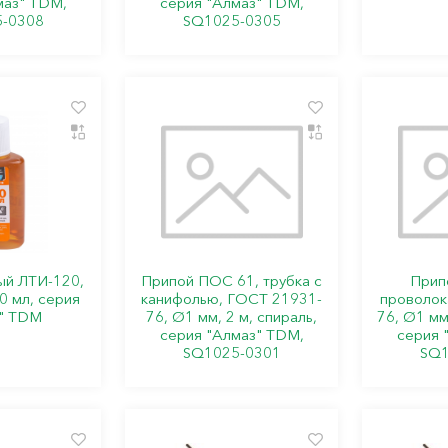
маз" TDM,
серия "Алмаз" TDM,
-0308
SQ1025-0305
ый ЛТИ-120,
Припой ПОС 61, трубка с
Прип
0 мл, серия
канифолью, ГОСТ 21931-
проволок
" TDM
76, Ø1 мм, 2 м, спираль,
76, Ø1 мм,
серия "Алмаз" TDM,
серия 
SQ1025-0301
SQ1