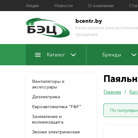
Акции
Новости
О компании
Ста
bcentr.by
Качественная электротехниче
продукция
Каталог
Бренды
Паяльн
Вентиляторы и
аксессуары
Главная
/
Кат
Диэлектрика
Евроавтоматика "F&F"
По популярн
Заземление и
молниезащита
Звонки электрические