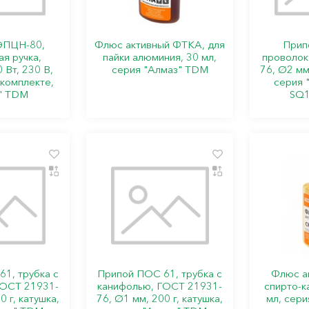
ЭПЦН-80,
Флюс активный ФТКА, для
Прип
я ручка,
пайки алюминия, 30 мл,
проволок
 Вт, 230 В,
серия "Алмаз" TDM
76, Ø2 мм,
 комплекте,
серия 
" TDM
SQ1
1, трубка с
Припой ПОС 61, трубка с
Флюс а
ГОСТ 21931-
канифолью, ГОСТ 21931-
спирто-к
0 г, катушка,
76, Ø1 мм, 200 г, катушка,
мл, сер