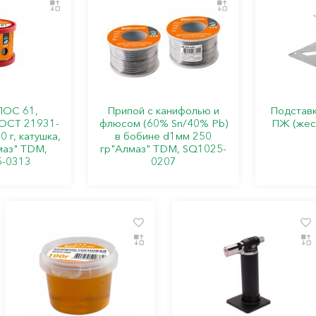
ПОС 61,
Припой с канифолью и
Подставк
ГОСТ 21931-
флюсом (60% Sn/40% Pb)
ПЖ (жест
0 г, катушка,
в бобине d1мм 250
маз" TDM,
гр"Алмаз" TDM, SQ1025-
-0313
0207