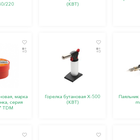
0/220
(КВТ)
новая, марка
Горелка бутановая X-500
Паяльник
анка, серия
(КВТ)
mi
" TDM