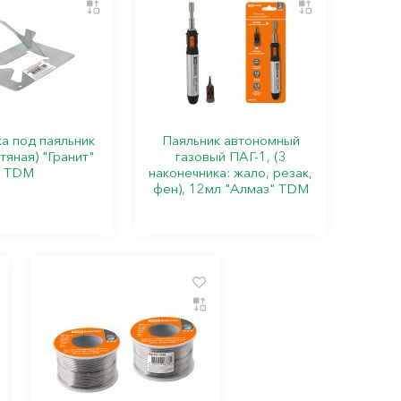
а под паяльник
Паяльник автономный
яная) "Гранит"
газовый ПАГ-1, (3
TDM
наконечника: жало, резак,
фен), 12мл "Алмаз" TDM