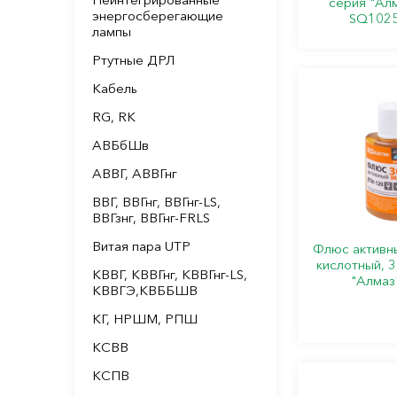
серия "Ал
энергосберегающие
SQ1025
лампы
Ртутные ДРЛ
Кабель
RG, RK
АВБбШв
АВВГ, АВВГнг
ВВГ, ВВГнг, ВВГнг-LS,
ВВГзнг, ВВГнг-FRLS
Витая пара UTP
Флюс активн
кислотный, 3
КВВГ, КВВГнг, КВВГнг-LS,
"Алмаз
КВВГЭ,КВББШВ
КГ, НРШМ, РПШ
КСВВ
КСПВ