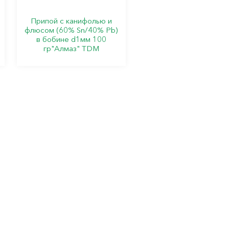
Припой с канифолью и
флюсом (60% Sn/40% Pb)
в бобине d1мм 100
гр"Алмаз" TDM